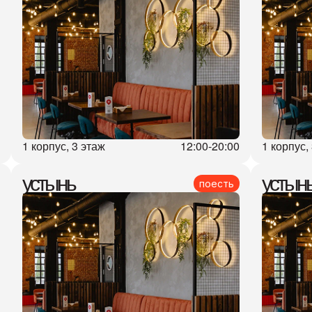
1 корпус, 3 этаж
12:00-20:00
1 корпус,
устынь
устын
поесть