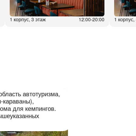
1 корпус, 3 этаж
12:00-20:00
1 корпус,
бласть автотуризма,
-караваны),
дома для кемпингов.
вышеуказанных