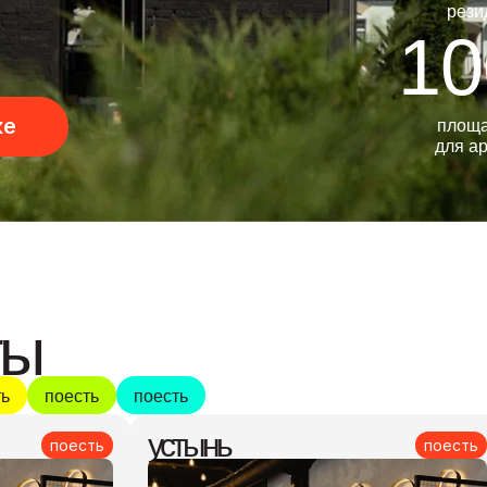
рези
10
площ
ке
для а
ты
ть
поесть
поесть
устынь
поесть
поесть