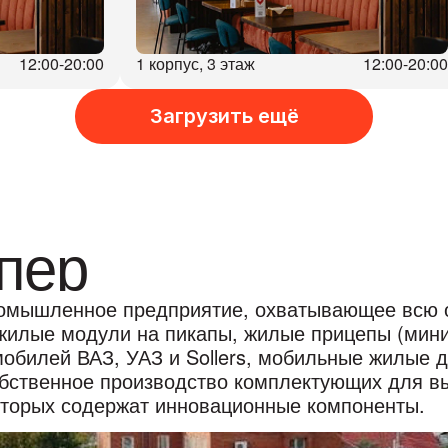
12:00-20:00
1 корпус, 3 этаж
12:00-20:00
Загрузить ещё
пер
омышленное предприятие, охватывающее всю о
жилые модули на пикапы, жилые прицепы (мини
мобилей ВАЗ, УАЗ и Sollers, мобильные жилые 
обственное производство комплектующих для 
которых содержат инновационные компоненты.