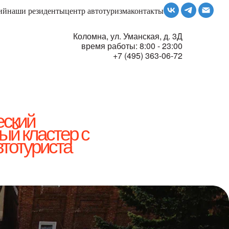
ризма
экскурсии
контакты
ий
наши резиденты
центр автотуризма
контакты
Коломна, ул. Уманская, д. 3Д
время работы: 8:00 - 23:00
+7 (495) 363-06-72
еский
ый кластер с
тотуриста