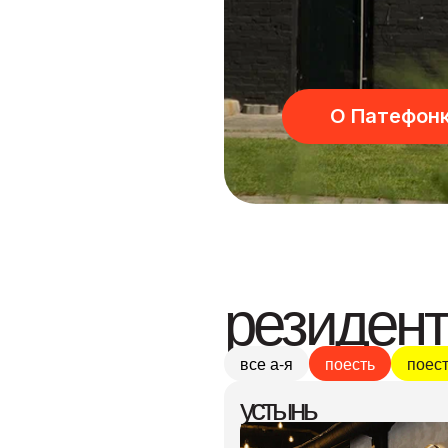
О Патефон
резиден
все а-я
поесть
поес
устынь