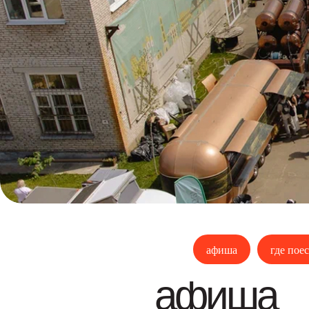
афиша
где поес
афиша