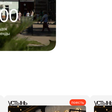
дентов
00
адок
ренды
устынь
устын
поесть