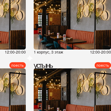
12:00-20:00
1 корпус, 3 этаж
12:00-20:00
устынь
поесть
поесть