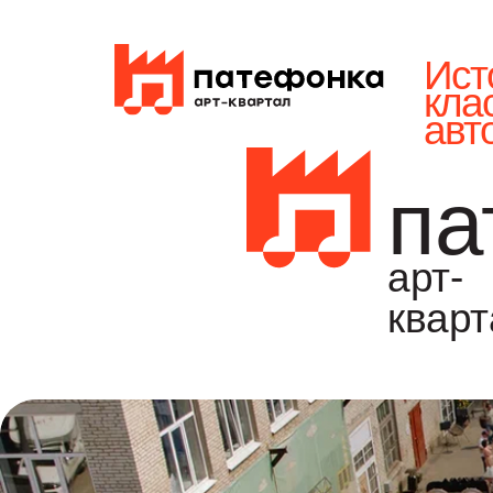
креативный
Ист
кла
авт
па
арт-
кварт