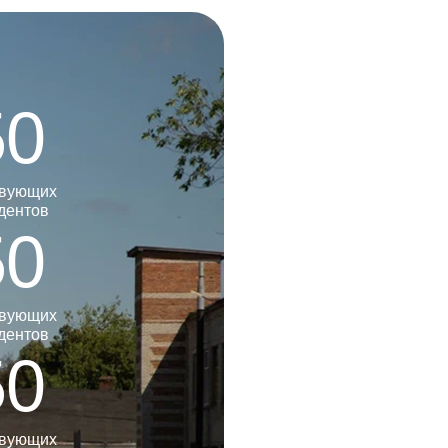
50
твующих
дентов
50
твующих
дентов
50
твующих