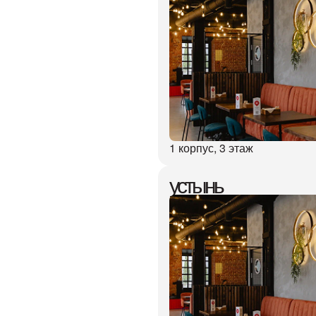
1 корпус, 3 этаж
устынь