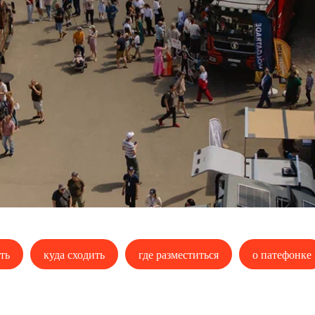
ть
куда сходить
где разместиться
о патефонке