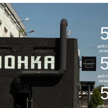
дейс
рези
дейс
рези
дейс