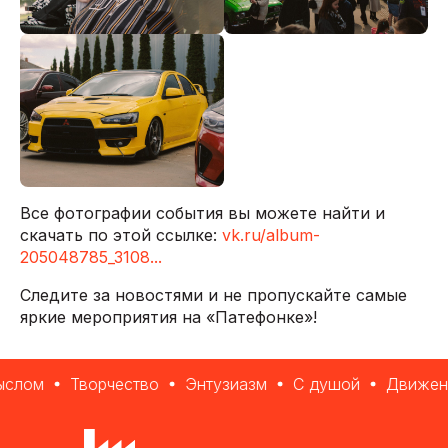
Все фотографии события вы можете найти и
скачать по этой ссылке:
vk.ru/album-
205048785_3108...
Следите за новостями и не пропускайте самые
яркие мероприятия на «Патефонке»!
лом
Творчество
Энтузиазм
С душой
Движени