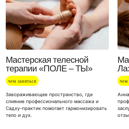
Мастерская телесной
Ма
Подробнее об Автокемпере
терапии «ПОЛЕ – ТЫ»
Ла
чем заняться
чем
Завораживающее пространство, где
Анна
слияние профессионального массажа и
проф
автотуризм
Садху-практик помогает гармонизировать
засл
тело и дух.
отзы
Нашим гостям доступно комфортное
проживание в 3-х, либо 4-х местных
домиках с удобствами, а также на