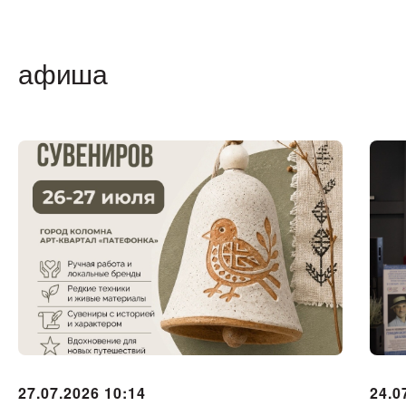
афиша
50
действующих
резидентов
100
27.07.2026 10:14
24.0