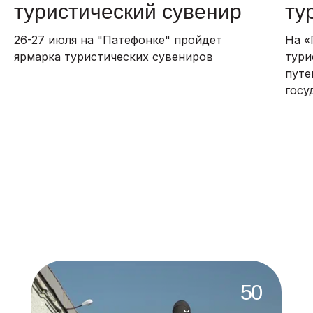
проведённых
туристический сувенир
ту
мероприятий
100
26-27 июля на "Патефонке" пройдет
На «
мест для
ярмарка туристических сувениров
тури
размещения
туристов
путе
1000
госу
площадок
для аренды
О Патефонке