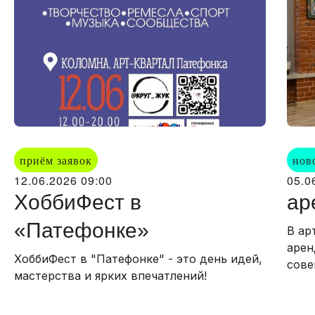
коворкинга для встреч, брейнштормов,
мастер-классов на условиях договора.
приём заявок
нов
Долгосрочная аренда
12.06.2026 09:00
05.0
Креативным резидентам
ХоббиФест в
ар
«Патефонке»
В ар
арен
ХоббиФест в "Патефонке" - это день идей,
сове
мастерства и ярких впечатлений!
карта простран