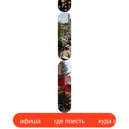
гастрономия
афиша
где поесть
куда сходить
где разме