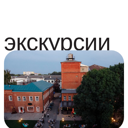
Выставки и конференции
Бизнес-мероприятия
Вечеринки и видеосъемки
Семинары | Тренинги |
Презентации
Мастер-классы |
Воркшопы
Творческие и
музыкальные фестивали
Предоставляем в аренду
залы и пространства до
300 человек. Помогаем
организовать мероприятия
"под ключ" от 10 до 3000