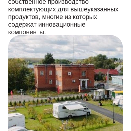
экскурсии
Вы познакомитесь с историей квартала
за 200 лет с посещением бывших
заводских корпусов, познакомитесь с
современными резидентами и узнаете о
домах на колесах.
Забронировать