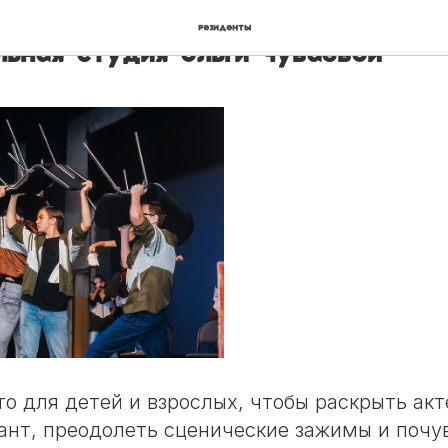
резиденты
льная студия Ольги Чуваевой
о для детей и взрослых, чтобы раскрыть акт
ант, преодолеть сценические зажимы и почу