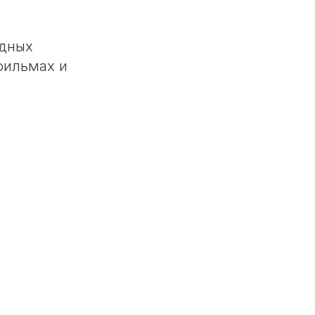
одных
фильмах и