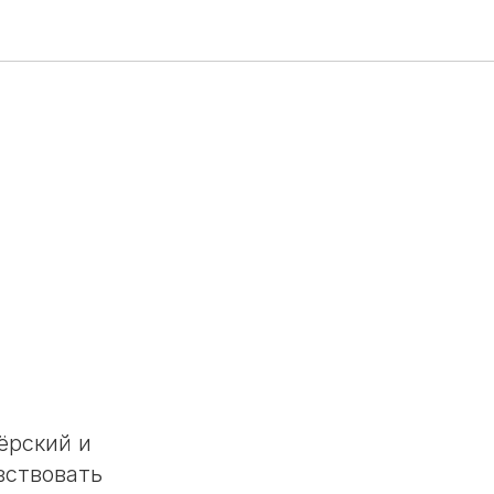
ёрский и
вствовать