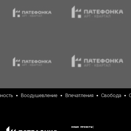
ь
Воодушевление
Впечатления
Свобода
Со с
НАШИ ПРОЕКТЫ: